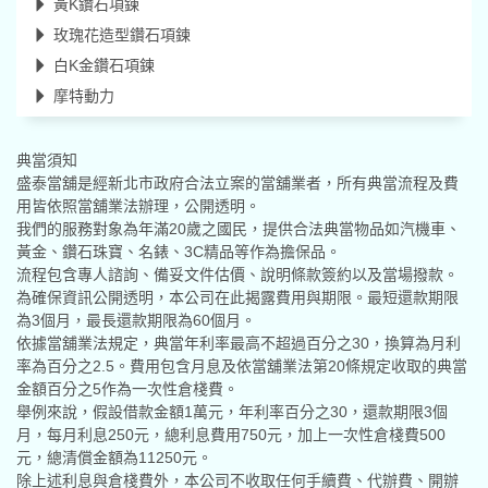
黃K鑽石項鍊
玫瑰花造型鑽石項鍊
白K金鑽石項鍊
摩特動力
典當須知
盛泰當舖是經新北市政府合法立案的當舖業者，所有典當流程及費
用皆依照當舖業法辦理，公開透明。
我們的服務對象為年滿20歲之國民，提供合法典當物品如汽機車、
黃金、鑽石珠寶、名錶、3C精品等作為擔保品。
流程包含專人諮詢、備妥文件估價、說明條款簽約以及當場撥款。
為確保資訊公開透明，本公司在此揭露費用與期限。最短還款期限
為3個月，最長還款期限為60個月。
依據當舖業法規定，典當年利率最高不超過百分之30，換算為月利
率為百分之2.5。費用包含月息及依當舖業法第20條規定收取的典當
金額百分之5作為一次性倉棧費。
舉例來說，假設借款金額1萬元，年利率百分之30，還款期限3個
月，每月利息250元，總利息費用750元，加上一次性倉棧費500
元，總清償金額為11250元。
除上述利息與倉棧費外，本公司不收取任何手續費、代辦費、開辦