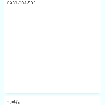
0933-004-533
新北市板橋區汽車借款免留車當舖
-
盛泰當舖合法專營
-
汽車借款
-
機車借款
-Gogor
o
借款
-
房屋二胎
-
黃金鑽石
-
代償轉貸轉當
-
名錶珠寶維修鑑定
-
當舖
新北市板橋區汽車借款免留車當舖
-
盛泰當舖合法
專營
-
資金融資
-
大筆資金週轉
-
汽車借款
-
機車借款
-
Gogoro
借款
-
房屋二胎
-
黃金鑽石
-
代償轉貸轉當
-
名
錶珠寶維修鑑定
新北市當舖
-
板橋區當舖
-
新北市汽車借款
-
板橋區
汽車借款
-
新北市機車借款
-
板橋區機車借款
-
當舖
-
盛泰當舖
-
汽車借款
-
機車借款
-
當舖
-
新北當舖
-
台北
市當舖-土城當舖-土城區當舖
-
新莊當舖
-
新莊區當
舖
-
公營當舖
-
合法當舖
-
資金週轉
-
免留車
公司名片