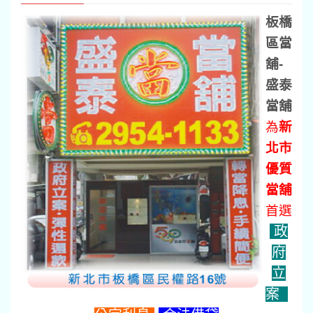
板橋
區當
舖-
盛泰
當舖
為
新
北市
優質
當舖
首選
政
府
立
案