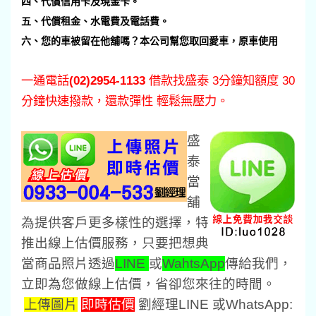
四、代償信用卡及現金卡。
五、代償租金、水電費及電話費。
六、您的車被留在他舖嗎？本公司幫您取回愛車，原車使用
一通電話
(02)2954-1133
借款找盛泰 3分鐘知額度 30
分鐘快速撥款，還款彈性 輕鬆無壓力。
盛
泰
當
舖
為提供客戶更多樣性的選擇，特
推出線上估價服務，只要把想典
當商品照片透過
LINE
或
WahtsApp
傳給我們，
立即為您做線上估價，省卻您來往的時間。
上傳圖片
即時估價
劉經理LINE 或WhatsApp: